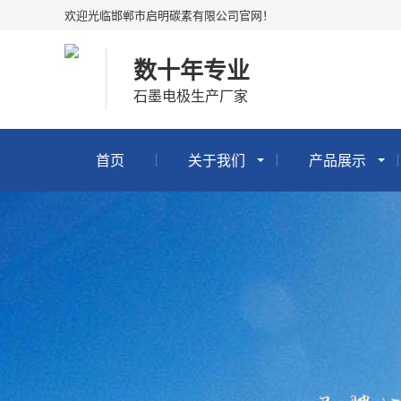
欢迎光临邯郸市启明碳素有限公司官网！
数十年专业
石墨电极生产厂家
首页
关于我们
产品展示