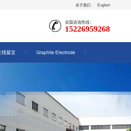
关于我们
|
English
全国咨询热线：
15226959268
在线留言
Graphite Electrode