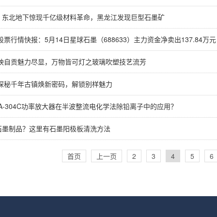
！东北地下惊现千亿级材料革命，黑龙江发现巨型石墨矿
股票行情快报：5月14日星球石墨（688633）主力资金净卖出137.84万元
灯映自贡魅力尽显，万物皆可灯之玻璃吹塑技艺流芳
 探秘千年古镇焕新密码，解锁别样魅力
TA-304C功率放大器在半波整流电化学法除铅离子中的应用？
石墨制品？这里有石墨阳极板清洗方法
首页
上一页
2
3
4
5
6