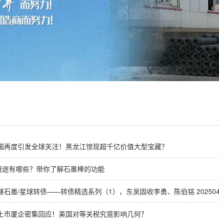
中国再度引发全球关注！黑龙江惊现超千亿价值大型宝藏？
用途有哪些？带你了解石墨棒的功能
球石墨/星球转债——转债精选系列（1），东吴固收李勇、陈伯铭 202504
 上市厦企密集回应！美国对等关税究竟影响几何？