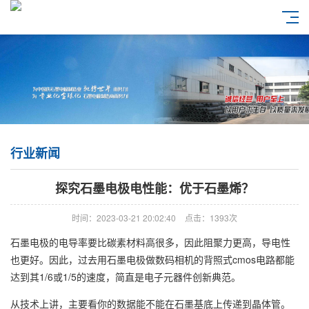
行业新闻
探究石墨电极电性能：优于石墨烯？
时间：2023-03-21 20:02:40
点击：1393次
石墨电极
的电导率要比碳素材料高很多，因此阻聚力更高，导电性
也更好。因此，过去用
石墨电极
做数码相机的背照式cmos电路都能
达到其1/6或1/5的速度，简直是电子元器件创新典范。
从技术上讲，主要看你的数据能不能在
石墨
基底上传递到晶体管。