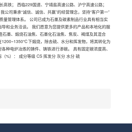
长高铁； 西临229国道、宁靖盐高速公路、沪宁高速公路；
我公司秉承“诚信、诚信、共赢”的经营理念，坚持“客户第一”
质量管理体系。 公司已成为石墨及碳素制品行业具有相当实
指导和业务洽谈。 我们愿意为您提供更多的产品和本地化的服
造石墨、煅烧
石油焦
、石墨化石油焦、焦炭、褐煤及其混合
200~1350℃下煅烧，除去硫、水分和挥发物，将其转化为
对各种电炉冶炼的铸件、铸铁进行渗碳。 具有固定碳浓度高、
）： 成分等级 CS 挥发分 灰分 水分 硫