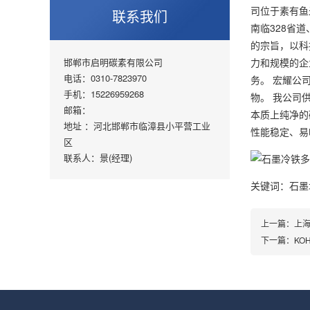
司位于素有鱼
联系我们
南临328省
的宗旨，以科
邯郸市启明碳素有限公司
力和规模的企
电话：0310-7823970
务。 宏耀公
手机：15226959268
物。 我公司
邮箱：
本质上纯净的
地址 ：河北邯郸市临漳县小平营工业
性能稳定、易
区
联系人：景(经理)
关键词：石墨
上一篇：
上海
下一篇：
K