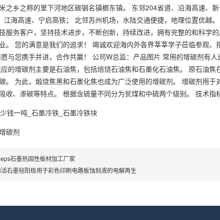
米之乡之称的里下河地区碳钢名镇榔东镇。 东邻204省道、沿海高速、新
道、江海高速、宁启高铁； 北邻苏州机场，水陆交通便捷，地理位置优越。 
技服务客户，坚持技术进步，不断创新，持续改进，拥有完整的和科学的
业。 您的满意是我们的追求！ 竭诚欢迎海内外各界莘莘学子莅临参观、
司愿与您携手并进，合作共赢！ 公司W总监：产品图片 常用的增碳剂有人
供应的增碳剂主要是石油焦，包括焙烧石油焦和石墨化石油焦。 原石油焦在1
碳。 为此，煅烧焦黑和石墨化焦也成为广泛使用的增碳剂。 增碳剂用于
吸收、渗碳等特点。 根据含硫量不同分为贫煤和中硫两个级别。 技术指标（%
增碳剂
eps石墨热固性板材加工厂家
OH活石墨毡阳极用于彩色印刷电路板蚀刻液的电解再生