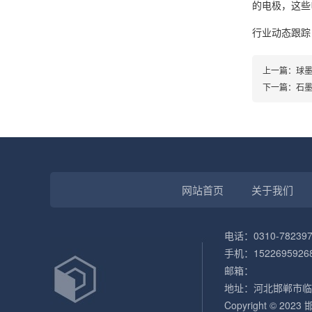
的电极，这些
行业动态跟踪
上一篇：
球
下一篇：
石
网站首页
关于我们
电话：0310-782397
手机：1522695926
邮箱：
地址：河北邯郸市临
Copyright © 202