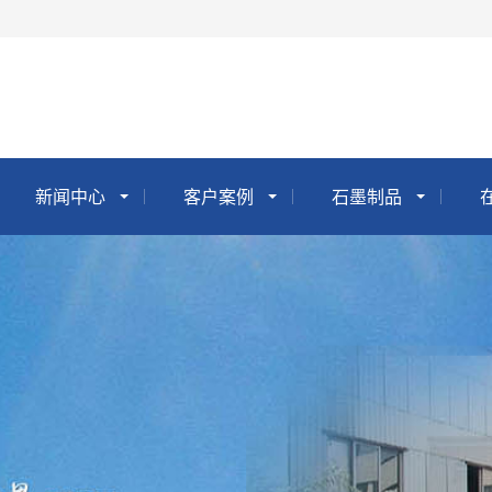
新闻中心
客户案例
石墨制品