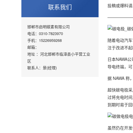
投稿或爆料请发
联系我们
——————
邯郸市启明碳素有限公司
电话：0310-7823970
随着电动汽车
手机：15226959268
邮箱：
注于改进不起
地址 ：河北邯郸市临漳县小平营工业
日本NAWA
区
导电终端，可
联系人：景(经理)
据 NAWA
超快碳电极采
过将充电时间
到期时易于回
虽然仍在开发中