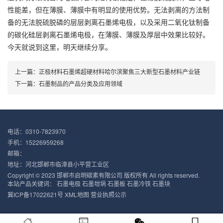
性能差，但在薄膜、薄膜中有明显的使用优势。无法剥离的方法制
备的无法脱硫脱磷的层层剥离石墨烯电极，以及采用二氧化钛制备
的碳化硅层剥离石墨烯电极，在薄膜、薄膜及厚层中效果比较好。
今天就说到这里，明天继续分享。
上一篇：
正极材料石墨烯超硬材料哈尔滨聚焦三大新型石墨材料产业链
下一篇：
石墨制品的产品分类及应用领域
电话：0310-7823970
手机：15226959268
邮箱：
地址：河北邯郸市临漳县小平营工业区
Copyright © 2023 邯郸市启明碳素有限公司 版权所有 All rights reserved.
本站产品关键词：
石墨电极
石墨坩埚
石墨板
石墨冷铁
石墨块
冀ICP备17022621号
XML地图
营业执照公示