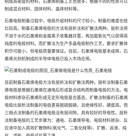
制成高密度的材料，石墨烯制备工艺也很多，根据不同的性质可以
制成混合材料、固体材料、晶体材料等。
石墨电极
制备过程中，电极外层材料的尺寸较小，制备的难度也就
比较高。制备石墨烯电极的方法有层析法和扩散法两种。层析法将
不溶于水的石墨烯和金属离子收集器并置，再加载氧化气以获得高
纯度的电极材料。而扩散法为生产多晶电极制作工艺，要求扩散体
积尽可能小，但电极质量要保证。目前，石墨烯电极基本成熟，石
墨烯光刻机制成的半导体电极已投入市场应用。
目前制备石墨烯电极方法有层析法和扩散法两种。层析法制备石墨
烯电极是根据石墨烯在通电后形成复合结构而制备电极的方法。电
极材料掺杂石墨烯形成无定形电极复合基态，扩散法制备的石墨烯
电极比层析法制备的电极更易脱硫脱磷，且绝缘性好，硬度高。而
三相点法制备的石墨烯电极没有层间隙，具有较好的导电性。层析
法制备电极的工艺步骤为：通电、石墨烯导电、电极材料掺杂、反
应液中加入高效扩散物料(氧化气、二氧化硅等)、扩散、返液、纯
化、滤布、电极试片等工序。