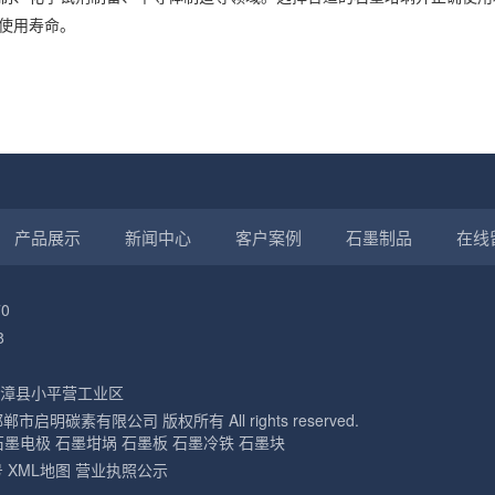
使用寿命。
产品展示
新闻中心
客户案例
石墨制品
在线
0
8
漳县小平营工业区
3 邯郸市启明碳素有限公司 版权所有 All rights reserved.
石墨电极
石墨坩埚
石墨板
石墨冷铁
石墨块
号
XML地图
营业执照公示