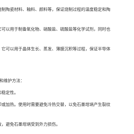
烧制陶瓷材料、釉料、颜料等，保证烧制过程的温度稳定和陶
它可以用于制备氧化物、硝酸盐、硫酸盐等化学试剂，同时也
。它可以用于晶体生长、蒸发、薄膜沉积等过程，保证半导体
和维护方法：
和稳定性。
却或加热。使用时需要避免冷热交替，以免石墨坩埚产生裂纹
放，避免石墨坩埚受到外力损伤。