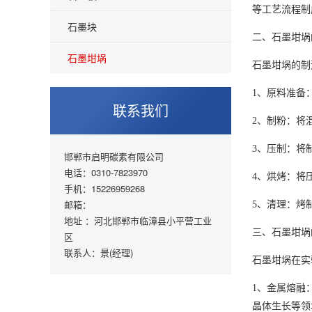
等工艺流程制
石墨块
二、石墨坩埚
石墨坩埚
石墨坩埚的制
1、原料准备
联系我们
2、制粉：将
3、压制：将
邯郸市启明碳素有限公司
电话：0310-7823970
4、烘烤：将
手机：15226959268
邮箱：
5、清理：烤
地址 ：河北邯郸市临漳县小平营工业
三、石墨坩埚
区
联系人：景(经理)
石墨坩埚在实
1、金属熔融
晶体生长等领