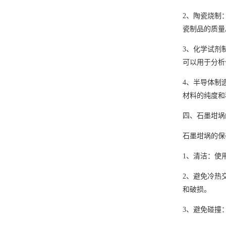
2、陶瓷烧制
瓷制品的质量
3、化学试剂
可以用于分析
4、半导体制
材料的纯度和
四、石墨坩埚
石墨坩埚的保
1、清洁：使
2、避免冷热
和破损。
3、避免碰撞