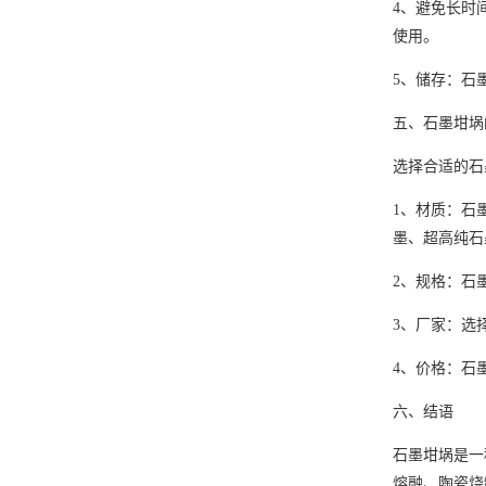
4、避免长时
使用。
5、储存：石
五、石墨坩埚
选择合适的石
1、材质：石
墨、超高纯石
2、规格：石
3、厂家：选
4、价格：石
六、结语
石墨坩埚是一
熔融、陶瓷烧