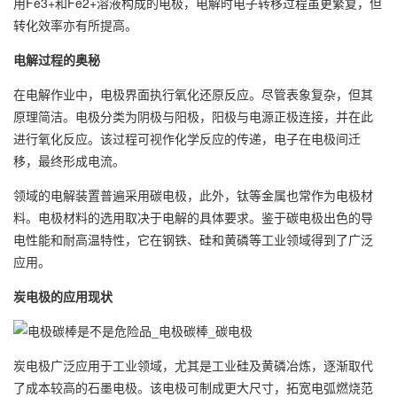
用Fe3+和Fe2+溶液构成的电极，电解时电子转移过程虽更繁复，但
转化效率亦有所提高。
电解过程的奥秘
在电解作业中，电极界面执行氧化还原反应。尽管表象复杂，但其
原理简洁。电极分类为阴极与阳极，阳极与电源正极连接，并在此
进行氧化反应。该过程可视作化学反应的传递，电子在电极间迁
移，最终形成电流。
领域的电解装置普遍采用碳电极，此外，钛等金属也常作为电极材
料。电极材料的选用取决于电解的具体要求。鉴于碳电极出色的导
电性能和耐高温特性，它在钢铁、硅和黄磷等工业领域得到了广泛
应用。
炭电极的应用现状
炭电极广泛应用于工业领域，尤其是工业硅及黄磷冶炼，逐渐取代
了成本较高的
石墨电极
。该电极可制成更大尺寸，拓宽电弧燃烧范