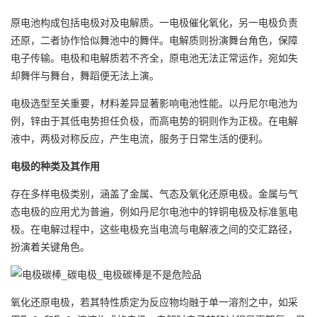
原电池构成包括
电极
对及
电解
质。一电极催化氧化，另一电极负责
还原，二者协作恰似舞池中的舞伴。电解质则扮演舞台角色，保障
电子传输。电极和电解质若不齐全，原电池无法正常运作，宛如失
却舞伴与舞台，舞蹈便无法上演。
电极选型至关重要，材料差异显著影响电池性能。以丹尼尔电池为
例，锌由于其低电势担任负极，而高电势的铜则作为正极。在电解
液中，两极对称反应，产生电流，服务于日常生活的便利。
电极的种类及其作用
存在多样电极类别，涵盖了金属、气态及氧化还原电极。金属与气
态电极的应用尤为普遍，例如丹尼尔电池中的锌铜电极及标准氢电
极。在电解过程中，这些电极充当电流与电解液之间的交汇路径，
扮演着关键角色。
氧化还原电极，若其特性质定为反应物均融于单一溶剂之中，如采