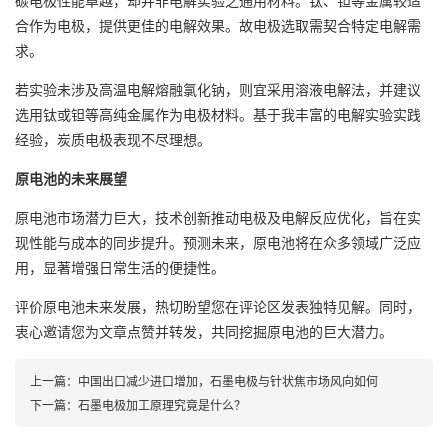
碳电极性能卓越，却并非电解实验之通用材料。钛、钽等金属较适
合作为电极，提供更佳的电解效果。故电极选取需契合特定电解需
求。
若实验未涉及高温电解熔融氯化钠，则宜采用溶液电解法，并建议
选用钛或钽等高纯金属作为电极材料。基于我丰富的电解实验实践
经验，炭质电极表现不尽理想。
原电池的未来展望
原电池市场潜力巨大，技术创新推动电极及电解反应优化，旨在实
现性能与成本的同步提升。预测未来，原电池将在众多领域广泛应
用，显著增强日常生活的便捷性。
评价原电池未来发展，热切盼望您在评论区发表独特见解。同时，
衷心邀请您为文章点赞并转发，共同挖掘原电池的巨大潜力。
上一篇：
中国出口减少进口增加，石墨电极与针状焦市场风向如何
下一篇：
石墨电极加工原理究竟是什么？