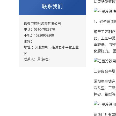
此类铁型覆砂
联系我们
1、砂型铸造
邯郸市启明碳素有限公司
电话：0310-7823970
这些工艺制作
手机：15226959268
此，工艺中常
邮箱：
率较低。 铁
地址 ：河北邯郸市临漳县小平营工业
化膨胀力。 
区
联系人：景(经理)
二是废品率增
常规型腔铸造
冷铁歪、工装
掉砂、箱型等
铸造厂拥有2