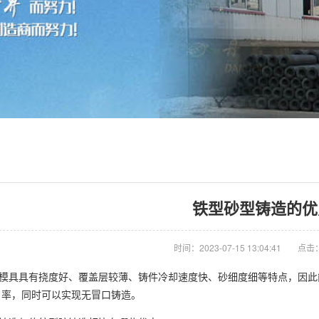
铁型砂型铸造的优
时间：2023-07-15 13:04:41
点击：
模具具有挠度好、覆盖层较薄、
铸件
冷却速度快、砂细度细等特点，因此
 率，同时可以实现无冒口铸造。