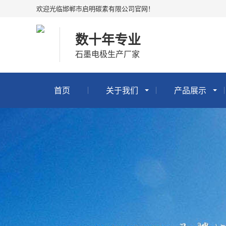
欢迎光临邯郸市启明碳素有限公司官网！
数十年专业
石墨电极生产厂家
首页
关于我们
产品展示