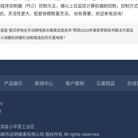
编程序控制器（PLC）控制为主，辅以上位监控计算机辅助控制，控制方
式，灵活性更大，配套铁模数量灵活。 如有需要，欢迎来电咨询！
氢能“窗式供电全手动碳电极水解离加氢技术”荣获2023年首批零碳技术解决方案及
什么球磨机研磨石油焦锻造后的石墨电极？
产品展示
新闻中心
客户案例
石墨制品
在线
0
8
漳县小平营工业区
3 邯郸市启明碳素有限公司 版权所有 All rights reserved.