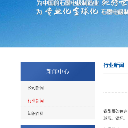
行业新闻
新闻中心
公司新闻
行业新闻
铁型覆砂
铸造
知识百科
球形。钢坯。