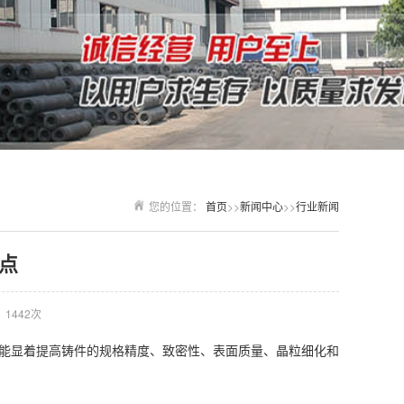
您的位置：
首页
>>
新闻中心
>>
行业新闻
点
1442次
能显着提高铸件的规格精度、致密性、表面质量、晶粒细化和