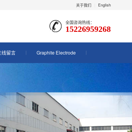
关于我们
|
English
全国咨询热线：
15226959268
在线留言
Graphite Electrode