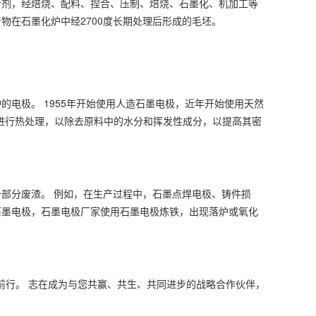
合剂，经焙烧、配料、捏合、压制、焙烧、石墨化、机加工等
物在石墨化炉中经2700度长期处理后形成的毛坯。
的电极。 1955年开始使用人造石墨电极，近年开始使用天然
烧炉进行热处理，以除去原料中的水分和挥发性成分，以提高其密
部分废渣。 例如，在生产过程中，石墨点焊电极、铸件损
石墨电极，石墨电极厂家使用石墨电极炼铁，出现落炉或氧化
。
力前行。 志在成为与您共赢、共生、共同进步的战略合作伙伴，