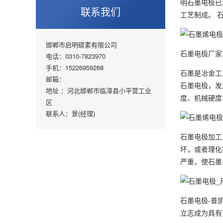
明石墨电极已
联系我们
工艺制成。 
邯郸市启明碳素有限公司
石墨电极厂家
电话：0310-7823970
手机：15226959268
石墨是冶金工
邮箱：
石墨电极，发
地址 ：河北邯郸市临漳县小平营工业
度、机械硬度
区
联系人：景(经理)
石墨电极加工
坏，或者理化
严重，使石墨
石墨电极-普
立志成为具有