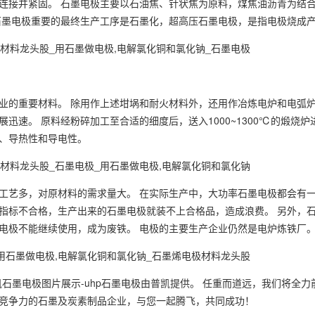
连接并紧固。 石墨电极主要以石油焦、针状焦为原料，煤焦油沥青为结
石墨电极重要的最终生产工序是石墨化，超高压石墨电极，是指电极烧成产
业的重要材料。 除用作上述坩埚和耐火材料外，还用作冶炼电炉和电弧炉
展迅速。 原料经粉碎加工至合适的细度后，送入1000~1300℃的煅
、导热性和导电性。
工艺多，对原材料的需求量大。 在实际生产中，大功率石墨电极都会有一
指标不合格，生产出来的石墨电极就装不上合格品，造成浪费。 另外，
电极不能继续使用，成为废铁。 电极的主要生产企业仍然是电炉炼铁厂
凯石墨电极图片展示-uhp石墨电极由普凯提供。 任重而道远，我们将全
竞争力的石墨及炭素制品企业，与您一起腾飞，共同成功！