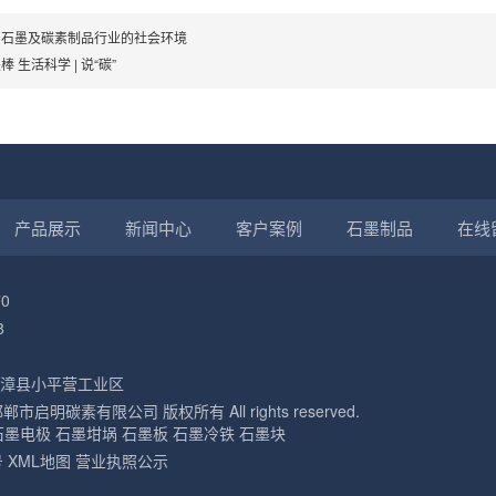
国石墨及碳素制品行业的社会环境
棒 生活科学 | 说“碳”
产品展示
新闻中心
客户案例
石墨制品
在线
0
8
漳县小平营工业区
3 邯郸市启明碳素有限公司 版权所有 All rights reserved.
石墨电极
石墨坩埚
石墨板
石墨冷铁
石墨块
号
XML地图
营业执照公示