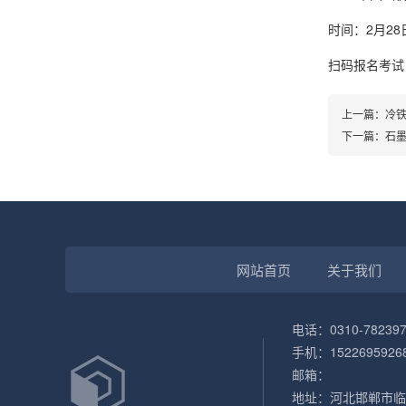
时间：2月28
扫码报名考试
上一篇：
冷
下一篇：
石墨
网站首页
关于我们
电话：0310-782397
手机：1522695926
邮箱：
地址：河北邯郸市临