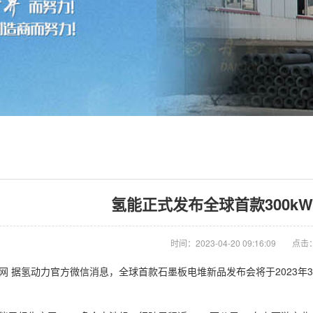
氢能正式发布全球首款300k
时间：2023-04-20 09:16:09
点击：
网 据氢动力官方微信消息，全球首款
石墨板
电堆新品发布会将于2023