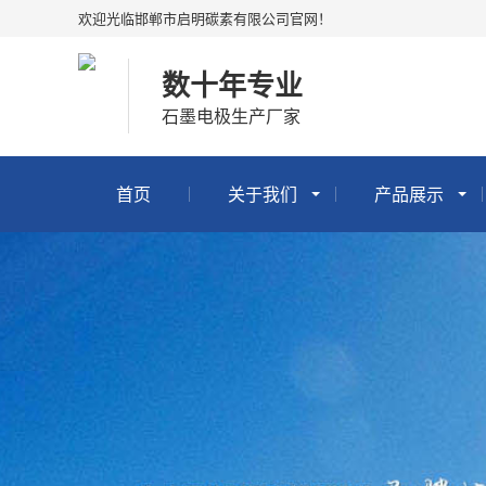
欢迎光临邯郸市启明碳素有限公司官网！
数十年专业
石墨电极生产厂家
首页
关于我们
产品展示