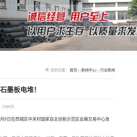
您的位置：
首页
>>
新闻中心
>>
行业新闻
W石墨板电堆！
1099次
年3月5日在西城区中关村国家自主创新示范区会展交易中心发