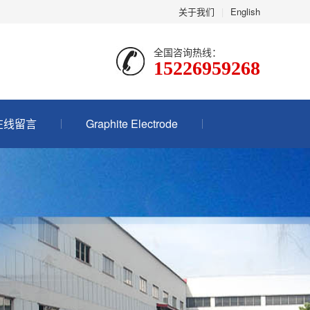
关于我们
|
English
全国咨询热线：
15226959268
在线留言
Graphite Electrode