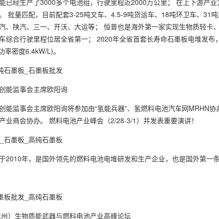
能已经生产了3000多个电池组，行驶里程近2000万公里； 在上下游
 批量匹配，目前配套3-25吨叉车、4.5-9吨货运车、18吨环卫车、3
汽、陕汽、三一、开沃、大运等； 恒普也是海外第一家实现生物质轻卡
车综合行驶里程位居全省第一； 2020年全省首套长寿命
石墨
板电堆发布，
率密度6.4kW/L)。
创能监事会主席欧阳询
创能监事会主席欧阳询将参加由“氢能兵器”、氢燃料电池汽车网MRHN协办
业商会协办。 燃料电池产业峰会（2/28-3/1）并发表重要演讲！
于2010年，是国外领先的燃料电池电堆研发和生产企业，也是国外第一
（杭州）生物质能武器与燃料电池产业高峰论坛