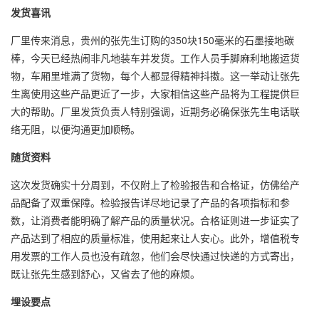
发货喜讯
厂里传来消息，贵州的张先生订购的350块150毫米的石墨接地碳
棒，今天已经热闹非凡地装车并发货。工作人员手脚麻利地搬运货
物，车厢里堆满了货物，每个人都显得精神抖擞。这一举动让张先
生离使用这些产品更近了一步，大家相信这些产品将为工程提供巨
大的帮助。厂里发货负责人特别强调，近期务必确保张先生电话联
络无阻，以便沟通更加顺畅。
随货资料
这次发货确实十分周到，不仅附上了检验报告和合格证，仿佛给产
品配备了双重保障。检验报告详尽地记录了产品的各项指标和参
数，让消费者能明确了解产品的质量状况。合格证则进一步证实了
产品达到了相应的质量标准，使用起来让人安心。此外，增值税专
用发票的工作人员也没有疏忽，他们会尽快通过快递的方式寄出，
既让张先生感到舒心，又省去了他的麻烦。
埋设要点