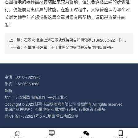
石墨接地的碳棒虽然安装起来较为繁琐，但只要遵循正确的步骤进
行，便能展现出优异的性能。在施工过程中，大家普遍认为哪个环
节最为棘手？若您觉得这篇文章对您有所帮助，请记得点赞并转
发！
上一篇：
石墨块 北京上海石墨块保持架自润滑轴承LTS6208C-2Z，你了解吗？
下一篇：
石墨块 孙建军：于工业黑金中探寻并淬炼中国智造密码
电话：0310-7823970
手机：15226959268
邮箱：
地址：河北邯郸市临漳县小平营工业区
Copyright © 2023 邯郸市启明碳素有限公司 版权所有 All rights reserved.
本站产品关键词：
石墨电极
石墨坩埚
石墨板
石墨冷铁
石墨块
冀ICP备17022621号
XML地图
营业执照公示