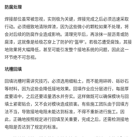
防腐处理
焊接部位虽常被忽视，实则极为关键，焊接完成之后必须迅速采取
行动。必须细致地清除焊渣，因为这些微小的颗粒如果不处理，将
会对后续的防腐作业造成影响。清理完毕后，再涂抹一层沥青或防
腐漆，这就像是给极芯穿上了防护的“盔甲”。若极芯遭受腐蚀，其接
地效果将大幅降低，甚至可能引发整个接地系统的问题，因此这一
环节绝不可忽视。
坑槽回填
回填坑槽时需讲究技巧，必须选用细粘土，而不能用碎砖、砾砂石
等材料，因为这些会降低接地效果。回填作业应分层进行，每层厚
度要适中，之后还要适量洒水并夯实。这样做既可以确保模块与回
填土紧密贴合，又不会对模块造成损害。有些施工团队由于回填方
法不当，导致接地电阻未能达到标准，不得不重新进行施工。因
此，正确地按照规定进行回填至关重要，完成之后，还需检测接地
电阻是否达到了规定的标准。