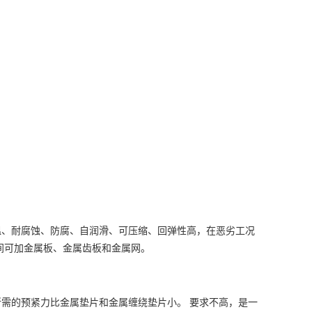
温、耐腐蚀、防腐、自润滑、可压缩、回弹性高，在恶劣工况
间可加金属板、金属齿板和金属网。
所需的预紧力比金属垫片和金属缠绕垫片小。 要求不高，是一