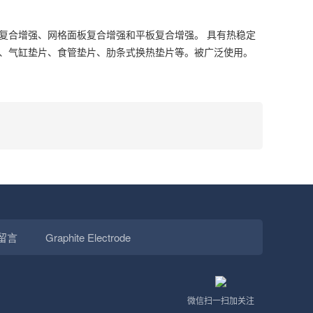
刺板复合增强、网格面板复合增强和平板复合增强。 具有热稳定
、气缸垫片、食管垫片、肋条式换热垫片等。被广泛使用。
留言
Graphite Electrode
微信扫一扫加关注