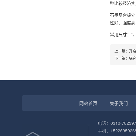
种比较经济实
石墨复合板外
性好、强度高
常用尺寸：*、
上一篇：
开启
下一篇：
探
网站首页
关于我们
电话：0310-782397
手机：1522695926