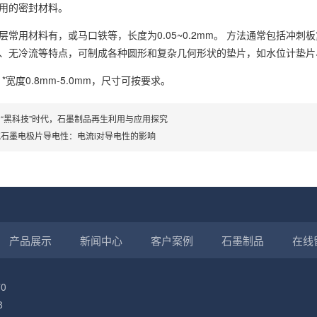
用的密封材料。
层常用材料有，或马口铁等，长度为0.05~0.2mm。 方法通常包括冲
、无冷流等特点，可制成各种圆形和复杂几何形状的垫片，如水位计垫片
*宽度0.8mm-5.0mm，尺寸可按要求。
“黑科技”时代，石墨制品再生利用与应用探究
究石墨电极片导电性：电流i对导电性的影响
产品展示
新闻中心
客户案例
石墨制品
在线
0
8