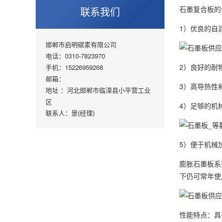
石墨复合板的
联系我们
1）优良的自
邯郸市启明碳素有限公司
电话：0310-7823970
2）良好的耐
手机：15226959268
邮箱：
3）高导热性
地址 ：河北邯郸市临漳县小平营工业
区
4）足够的机
联系人：景(经理)
5）便于机械
膨胀
石墨板
系
下仍可常年使
性能特点：具