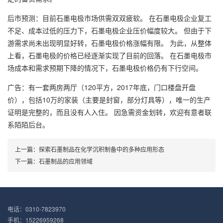
后市预测：目前石墨电极市场供需双双疲软。 在石墨电极企业复工
不足、成本过低的压力下，石墨电极企业压价幅度较大。 但由于下
游需求尚未出现明显好转，石墨电极价格涨幅有限。 为此，从整体
上看，石墨电极的价格已经逐渐实现了目前的回落。 在石墨电极市
场成本和需求预期下降的情况下，石墨电极价格仍有下行空间。
广告：有一套两房两厅（120平方，2017年底，门口楼盘开盘
价），包括10万的家装（主要是封窗，部分灯具等），唯一的生产
证明是完整的，而且没有人入住。 因急需资金划转，欢迎有意者联
系陌陌后台。
上一篇：
探索石墨制品在化学沉积制备中的多种应用形态
下一篇：
石墨制品的应用领域
电话：0310-7823970
手机：15226959268