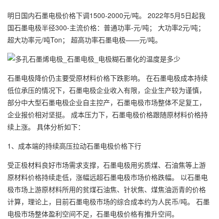
明日国内
石墨电极
价格下调1500-2000元/吨。 2022年5月5日起我
国
石墨电极
半径300-主流价格：普通功率-元/吨； 大功率2元/吨；
超大功率元/吨Ton； 超高功率
石墨电极
——元/吨。
石墨电极
降价仍主要受原材料价格下跌影响。 在石墨电极成本持续
低位承压的情况下，石墨电极企业收入有限，企业生产较为谨慎，
部分中大型石墨电极企业自主控产，石墨电极市场整体不足复工，
企业报价相对坚挺。 成本压力下，石墨电极价格跟随原材料价格持
续上涨。 具体分析如下：
1、成本端的持续高压拉动石墨电极价格下行
受正极材料良好市场需求支撑，石墨电极用劣质煤、石油焦等上游
原材料价格持续走低，涨幅远超石墨电极市场价格跌幅。 以石墨电
极市场上游原材料所用的贫煤石油焦、针状焦、煤焦油沥青的价格
计算，理论上，目前石墨电极市场的综合成本约为人民币/吨。 石墨
电极市场整体盈利空间不足，石墨电极价格有推升空间。